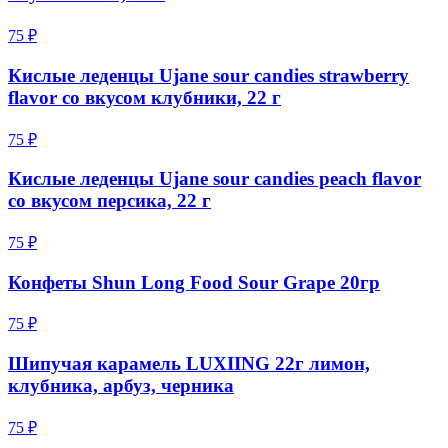
75 ₽
Кислые леденцы Ujane sour candies strawberry
flavor со вкусом клубники, 22 г
75 ₽
Кислые леденцы Ujane sour candies peach flavor
со вкусом персика, 22 г
75 ₽
Конфеты Shun Long Food Sour Grape 20гр
75 ₽
Шипучая карамель LUXIING 22г лимон,
клубника, арбуз, черника
75 ₽