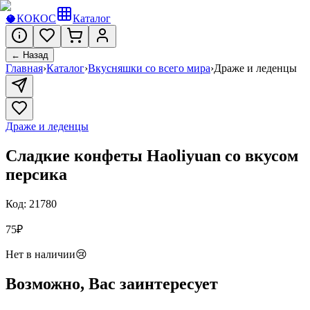
🥥
КОКОС
Каталог
← Назад
Главная
›
Каталог
›
Вкусняшки со всего мира
›
Драже и леденцы
Драже и леденцы
Сладкие конфеты Haoliyuan со вкусом
персика
Код:
21780
75
₽
Нет в наличии
😢
Возможно, Вас заинтересует