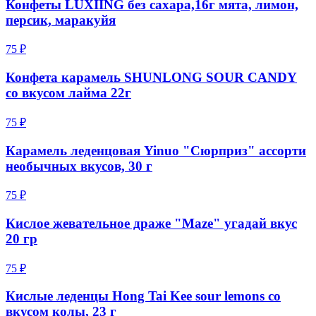
Конфеты LUXIING без сахара,16г мята, лимон,
персик, маракуйя
75 ₽
Конфета карамель SHUNLONG SOUR CANDY
со вкусом лайма 22г
75 ₽
Карамель леденцовая Yinuo "Сюрприз" ассорти
необычных вкусов, 30 г
75 ₽
Кислое жевательное драже "Maze" угадай вкус
20 гр
75 ₽
Кислые леденцы Hong Tai Kee sour lemons со
вкусом колы, 23 г