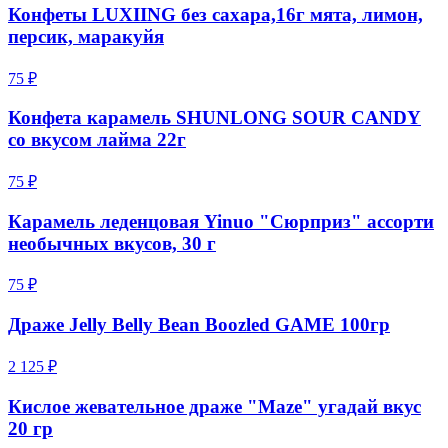
Конфеты LUXIING без сахара,16г мята, лимон,
персик, маракуйя
75 ₽
Конфета карамель SHUNLONG SOUR CANDY
со вкусом лайма 22г
75 ₽
Карамель леденцовая Yinuo "Сюрприз" ассорти
необычных вкусов, 30 г
75 ₽
Драже Jelly Belly Bean Boozled GAME 100гр
2 125 ₽
Кислое жевательное драже "Maze" угадай вкус
20 гр