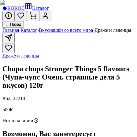
🥥
КОКОС
Каталог
← Назад
Главная
›
Каталог
›
Вкусняшки со всего мира
›
Драже и леденцы
Драже и леденцы
Chupa chups Stranger Things 5 flavours
(Чупа-чупс Очень странные дела 5
вкусов) 120г
Код:
22214
500
₽
Нет в наличии
😢
Возможно, Вас заинтересует