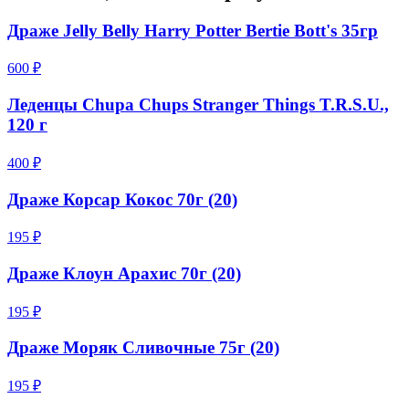
Драже Jelly Belly Harry Potter Bertie Bott's 35гр
600 ₽
Леденцы Chupa Chups Stranger Things T.R.S.U.,
120 г
400 ₽
Драже Корсар Кокос 70г (20)
195 ₽
Драже Клоун Арахис 70г (20)
195 ₽
Драже Моряк Сливочные 75г (20)
195 ₽