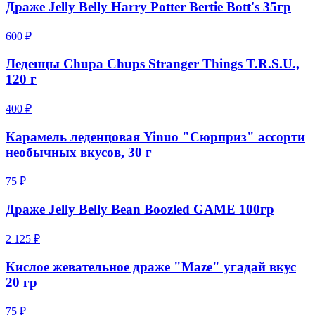
Драже Jelly Belly Harry Potter Bertie Bott's 35гр
600 ₽
Леденцы Chupa Chups Stranger Things T.R.S.U.,
120 г
400 ₽
Карамель леденцовая Yinuo "Сюрприз" ассорти
необычных вкусов, 30 г
75 ₽
Драже Jelly Belly Bean Boozled GAME 100гр
2 125 ₽
Кислое жевательное драже "Maze" угадай вкус
20 гр
75 ₽