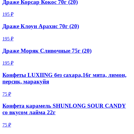
Драже Корсар Кокос 70г (20)
195 ₽
Драже Клоун Арахис 70г (20)
195 ₽
Драже Моряк Сливочные 75г (20)
195 ₽
Конфеты LUXIING без сахара,16г мята, лимон,
персик, маракуйя
75 ₽
Конфета карамель SHUNLONG SOUR CANDY
со вкусом лайма 22г
75 ₽