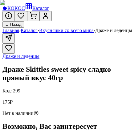
🥥
КОКОС
Каталог
← Назад
Главная
›
Каталог
›
Вкусняшки со всего мира
›
Драже и леденцы
Драже и леденцы
Драже Skittles sweet spicy сладко
пряный вкус 40гр
Код:
299
175
₽
Нет в наличии
😢
Возможно, Вас заинтересует