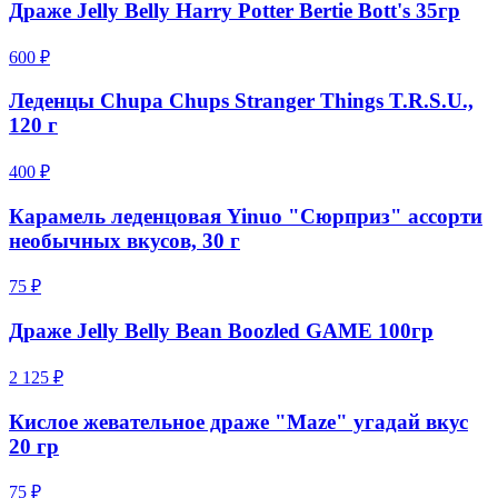
Драже Jelly Belly Harry Potter Bertie Bott's 35гр
600 ₽
Леденцы Chupa Chups Stranger Things T.R.S.U.,
120 г
400 ₽
Карамель леденцовая Yinuo "Сюрприз" ассорти
необычных вкусов, 30 г
75 ₽
Драже Jelly Belly Bean Boozled GAME 100гр
2 125 ₽
Кислое жевательное драже "Maze" угадай вкус
20 гр
75 ₽