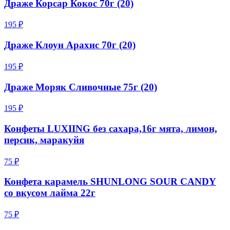
Драже Корсар Кокос 70г (20)
195 ₽
Драже Клоун Арахис 70г (20)
195 ₽
Драже Моряк Сливочные 75г (20)
195 ₽
Конфеты LUXIING без сахара,16г мята, лимон,
персик, маракуйя
75 ₽
Конфета карамель SHUNLONG SOUR CANDY
со вкусом лайма 22г
75 ₽