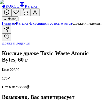
🥥
КОКОС
Каталог
← Назад
Главная
›
Каталог
›
Вкусняшки со всего мира
›
Драже и леденцы
Драже и леденцы
Кислые драже Toxic Waste Atomic
Bytes, 60 г
Код:
22302
175
₽
Нет в наличии
😢
Возможно, Вас заинтересует